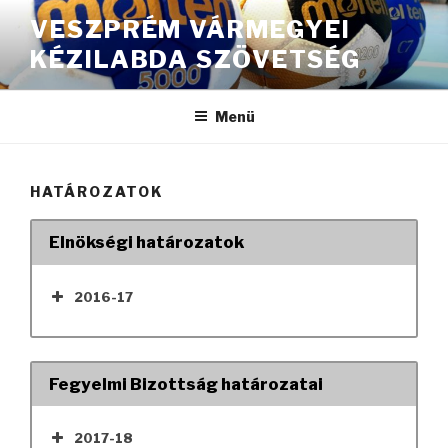
Tartalomhoz
VESZPRÉM VÁRMEGYEI
KÉZILABDA SZÖVETSÉG
Menü
HATÁROZATOK
Elnökségi határozatok
2016-17
Fegyelmi Bizottság határozatai
2017-18