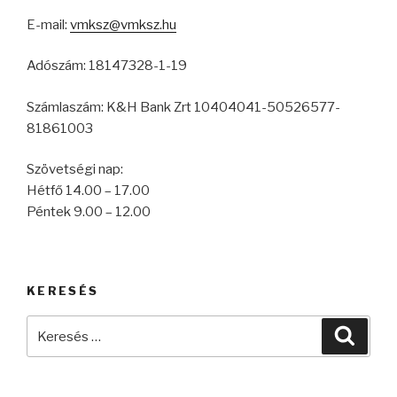
E-mail:
vmksz@vmksz.hu
Adószám: 18147328-1-19
Számlaszám: K&H Bank Zrt 10404041-50526577-
81861003
Szövetségi nap:
Hétfő 14.00 – 17.00
Péntek 9.00 – 12.00
KERESÉS
Keresés
Keres
a
következő
kifejezésre: