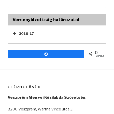
Versenybizottság határozatai
2016-17
0
Share
SHARES
ELÉRHETŐSÉG
Veszprém Megyei Kézilabda Szövetség
8200 Veszprém, Wartha Vince utca 3.